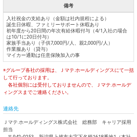
備考
入社祝金の支給あり（金額は社内規程による）
誕生日休暇、ファミリーサポート休暇あり
初年度から20日間の年次有給休暇付与（4/1入社の場合
は10/1に20日付与）
家族手当あり（子供7,000円/人、親2,000円/人）
作業服あり（貸与）
マイカー通勤は任意保険加入の事
※グループ各社の採用は、Ｊマテ.ホールディングスにて一括
して行っております。
各社個別には受付しておりませんので、Ｊマテ.ホールデ
ィングスまでご連絡ください。
連絡先
Ｊマテ.ホールディングス株式会社 総務部 キャリア採用
担当
〒942-0253 新潟県上越市大字下名柄1618番地1（本社