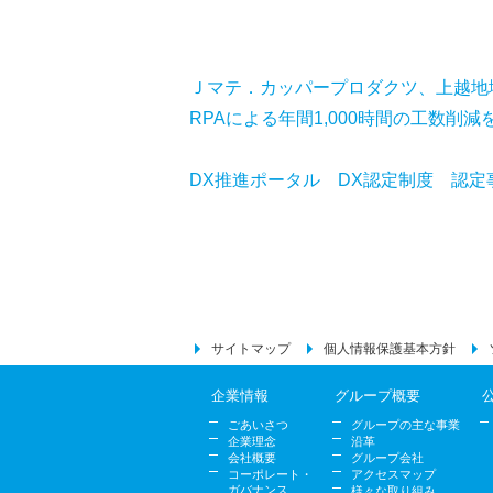
Ｊマテ．カッパープロダクツ、上越地
RPAによる年間1,000時間の工数削減
DX推進ポータル DX認定制度 認定
サイトマップ
個人情報保護基本方針
企業情報
グループ概要
ごあいさつ
グループの主な事業
企業理念
沿革
会社概要
グループ会社
コーポレート・
アクセスマップ
ガバナンス
様々な取り組み