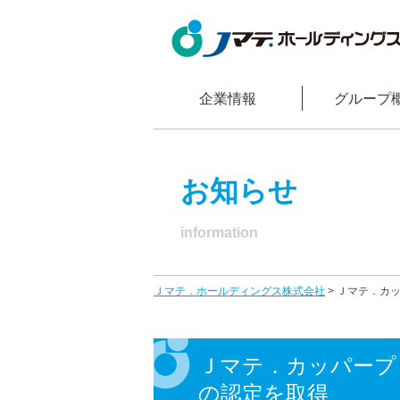
企業情報
グループ
お知らせ
information
Ｊマテ．ホールディングス株式会社
>
Ｊマテ．カッ
Ｊマテ．カッパープ
の認定を取得